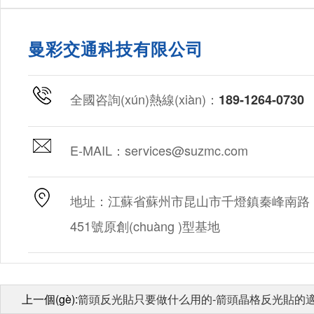
曼彩交通科技有限公司
全國咨詢(xún)熱線(xiàn)：
189-1264-0730
E-MAIL：services@suzmc.com
地址：江蘇省蘇州市昆山市千燈鎮秦峰南路
451號原創(chuàng )型基地
上一個(gè):
箭頭反光貼只要做什么用的-箭頭晶格反光貼的