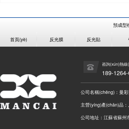
預成型標線
首頁(yè)
反光膜
反光貼
咨詢(xún)熱線(
189-1264-
公司名稱(chēng)：
主營(yíng)產(chǎn)
公司地址：江蘇省蘇州市昆