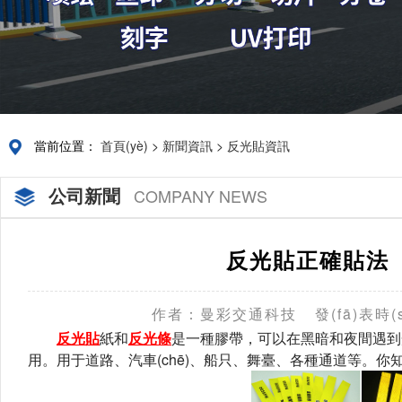
當前位置：
首頁(yè)
>
新聞資訊
>
反光貼資訊
公司新聞
COMPANY NEWS
反光貼正確貼法
作者：曼彩交通科技
發(fā)表時(
反光貼
紙和
反光條
是一種膠帶，可以在黑暗和夜間遇到光線
用。用于道路、汽車(chē)、船只、舞臺、