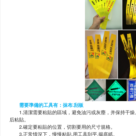
需要準備的工具有：抹布.刮板
1.清潔需要粘貼的區域，避免油污或灰塵，并保持干
后粘貼。
2.確定要粘貼的位置，切割要用的尺寸規格。
3.正常情況下，慢慢粘貼.用工具刮平.揭底紙。