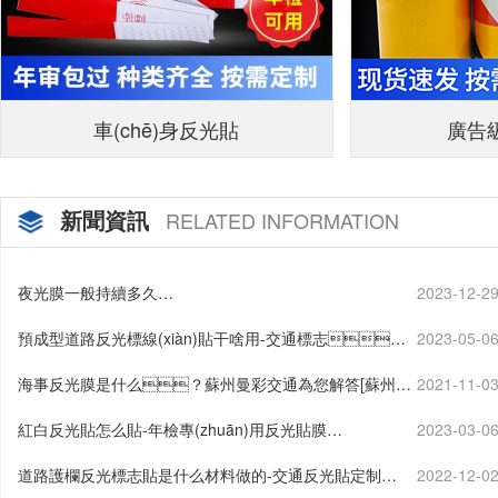
車(chē)身反光貼
廣告
新聞資訊
RELATED INFORMATION
夜光膜一般持續多久…
2023-12-2
預成型道路反光標線(xiàn)貼干啥用-交通標志、
2023-05-0
停車(chē)位劃線(xiàn)、高速標線(xiàn)、
海事反光膜是什么？蘇州曼彩交通為您解答[蘇州曼
2021-11-0
管道反光標識廠(chǎng)家…
彩]…
紅白反光貼怎么貼-年檢專(zhuān)用反光貼膜…
2023-03-0
道路護欄反光標志貼是什么材料做的-交通反光貼定制…
2022-12-0