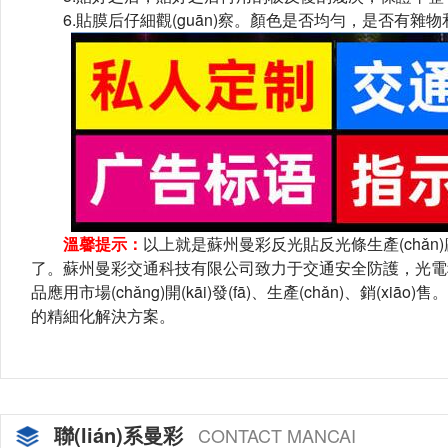
6.貼膜后仔細觀(guān)察。顏色是否均勻，是否有雜物和
溫馨提示：
以上就是蘇州曼彩反光貼反光條生產(chǎn)
了。蘇州曼彩交通科技有限公司致力于交通安全防護，光電科技等
品應用市場(chǎng)開(kāi)發(fā)、生產(chǎn)、銷(xiā
的精細化解決方案。
聯(lián)系曼彩
CONTACT MANCAI