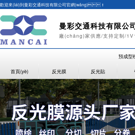
歡迎來(lái)到曼彩交通科技有限公司官網(wǎng)！
曼彩交通科技有限公
廠(chǎng)家供應/支持定制/1
預成型標線
首頁(yè)
反光膜
反光貼