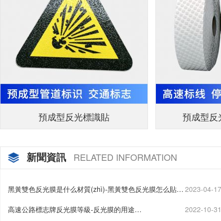
預成型反光標識貼
預成型反光
新聞資訊
RELATED INFORMATION
黑黃雙色反光膜是什么材質(zhì)-黑黃雙色反光膜怎么貼…
2023-04-1
高速公路標志牌反光膜等級-反光膜的用途…
2022-10-3