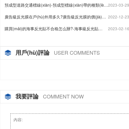
預成型道路交通標線(xiàn)-預成型標線(xiàn)帶的種類(lèi)
2023-03-2
…
廣告級反光膜在戶(hù)外用多久?廣告級反光膜的價(jià)
2022-12-2
格…
購買(mǎi)的海事反光貼不合格怎么辦?-海事級反光貼…
2023-02-1
用戶(hù)評論
USER COMMENTS
我要評論
COMMENT NOW