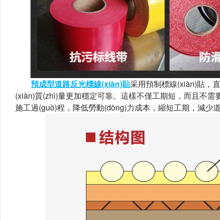
預成型道路反光標線(xiàn)貼
采用預制標線(xiàn)貼
(xiàn)質(zhì)量更加穩定可靠。這樣不僅工期短，而且不
施工過(guò)程，降低勞動(dòng)力成本，縮短工期，減少道