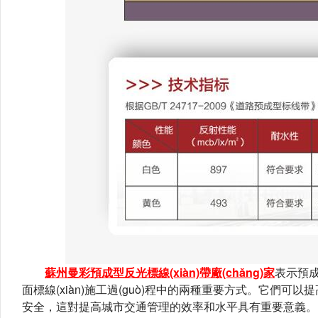
蘇州曼彩預成型反光標線(xiàn)帶廠(chǎng)家
表示
預成
面標線(xiàn)施工過(guò)程中的兩種重要方式。它們可以提
安全，這對提高城市交通管理的效率和水平具有重要意義。