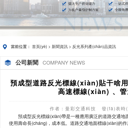
當前位置：
首頁(yè)
>
新聞資訊
>
反光系列產(chǎn)品資訊
公司新聞
COMPANY NEWS
預成型道路反光標線(xiàn)貼干啥用-交
高速標線(xiàn)
作者：曼彩交通科技
發(fā)表時(
預成型反光標線(xiàn)帶是一種應用廣泛的道路交通地面標線(
使用壽命長(cháng)，成本低。道路交通地面標線(xiàn