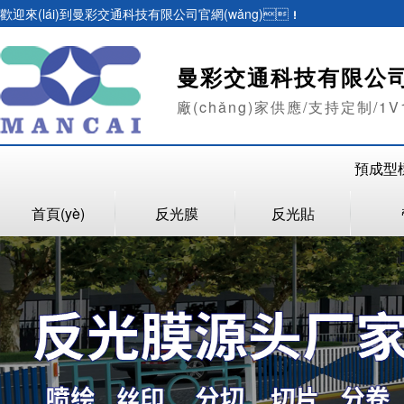
歡迎來(lái)到曼彩交通科技有限公司官網(wǎng)！
曼彩交通科技有限公
廠(chǎng)家供應/支持定制/1
預成型標線
首頁(yè)
反光膜
反光貼