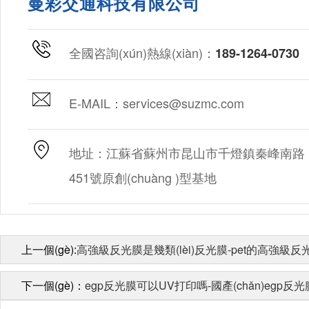
曼彩交通科技有限公司
全國咨詢(xún)熱線(xiàn)：
189-1264-0730
E-MAIL：services@suzmc.com
地址：江蘇省蘇州市昆山市千燈鎮秦峰南路
451號原創(chuàng )型基地
上一個(gè):
高強級反光膜是幾類(lèi)反光膜-pet的高強級反
下一個(gè)：
egp反光膜可以UV打印嗎-國產(chǎn)egp反