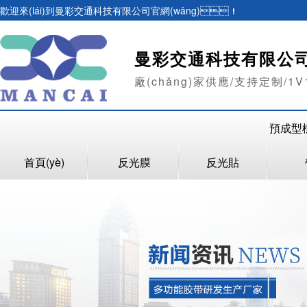
歡迎來(lái)到曼彩交通科技有限公司官網(wǎng)！
曼彩交通科技有限公
廠(chǎng)家供應/支持定制/1
預成型標線
首頁(yè)
反光膜
反光貼