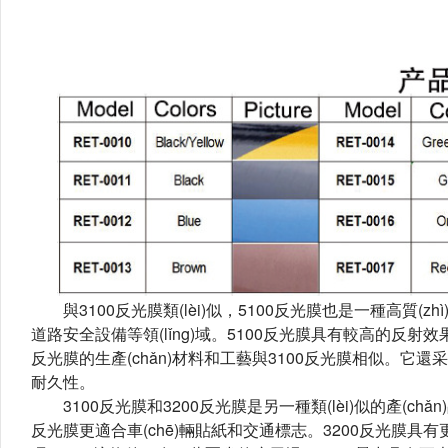
與3100反光膜類(lèi)似，5100反光膜也是一種高質(zhì
道路安全設備等領(lǐng)域。5100反光膜具有較高的反射效果
反光膜的生產(chǎn)材料和工藝與3100反光膜相似。它還采用
耐久性。
3100反光膜和3200反光膜是另一種類(lèi)似的產(chǎn)品
反光膜更適合車(chē)輛貼紙和交通標志。3200反光