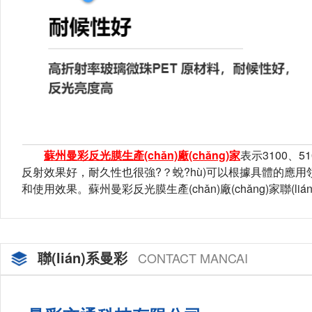
蘇州曼彩反光膜生產(chǎn)廠(chǎng)家
表示3100
反射效果好，耐久性也很強?？蛻?hù)可以根據具體的應用
和使用效果。
蘇州曼彩反光膜生產(chǎn)廠(chǎng)家聯(lián)系
聯(lián)系曼彩
CONTACT MANCAI