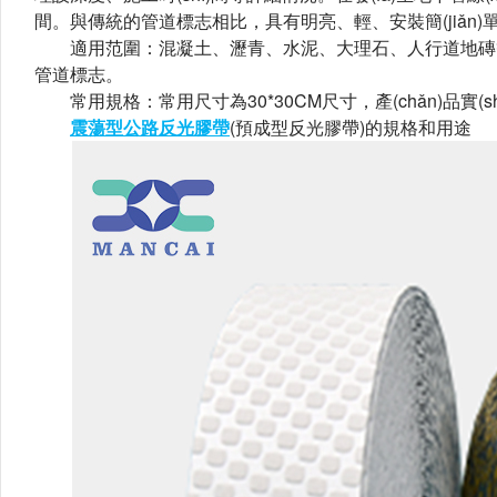
間。與傳統的管道標志相比，具有明亮、輕、安裝簡(jiǎn)
適用范圍：混凝土、瀝青、水泥、大理石、人行道地磚等路面
管道標志。
常用規格：常用尺寸為30*30CM尺寸，產(chǎn)品實(
震蕩型公路反光膠帶
(預成型反光膠帶)的規格和用途