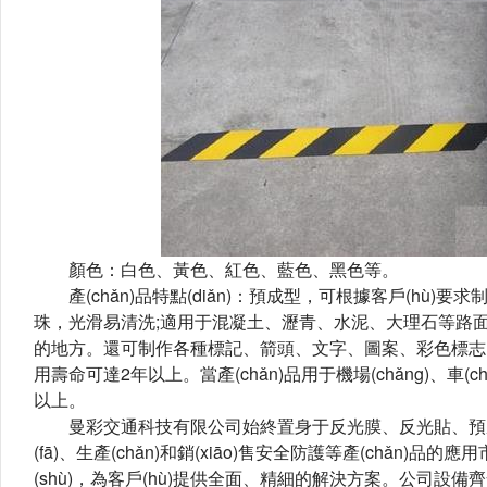
顏色：白色、黃色、紅色、藍色、黑色等。
產(chǎn)品特點(diǎn)：預成型，可根據客戶(hù)要求制
珠，光滑易清洗;適用于混凝土、瀝青、水泥、大理石等路面
的地方。還可制作各種標記、箭頭、文字、圖案、
用壽命可達2年以上。當產(chǎn)品用于機場(chǎng)、車(ch
以上。
曼彩交通科技有限公司始終置身于反光膜、反光貼、預成型標線(x
(fā)、生產(chǎn)和銷(xiāo)售安全防護等產(chǎn)品的應
(shù)，為客戶(hù)提供全面、精細的解決方案。公司設備齊全