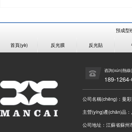
預成型標線
首頁(yè)
反光膜
反光貼
咨詢(xún)熱線(
189-1264-
公司名稱(chēng)：
主營(yíng)產(chǎn)
公司地址：江蘇省蘇州市昆