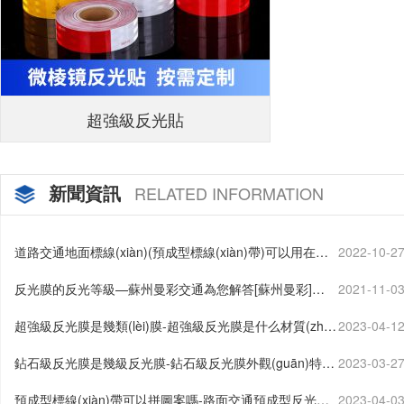
超強級反光貼
新聞資訊
RELATED INFORMATION
道路交通地面標線(xiàn)(預成型標線(xiàn)帶)可以用在哪
2022-10-2
些地方-預成型標線(xiàn)帶生產(chǎn)廠(chǎng)家…
反光膜的反光等級—蘇州曼彩交通為您解答[蘇州曼彩]…
2021-11-0
超強級反光膜是幾類(lèi)膜-超強級反光膜是什么材質(zhì)
2023-04-1
的…
鉆石級反光膜是幾級反光膜-鉆石級反光膜外觀(guān)特點
2023-03-2
(diǎn)…
預成型標線(xiàn)帶可以拼圖案嗎-路面交通預成型反光標
2023-04-0