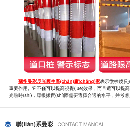
蘇州曼彩反光膜生產(chǎn)廠(chǎng)家
表示微棱鏡反光
重要作用。它不僅可以提高視覺(jué)效果，而且還可以提高夜間
光貼時(shí)，應根據實(shí)際需要選擇合適的水平，并考
聯(lián)系曼彩
CONTACT MANCAI